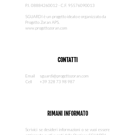
P.I. 08884260012 - C.F. 95576090013
SGUARDI è un progetto ideat
o
e organizzat
o
da
Progetto Zoran
APS
.
www.progettozoran.com
CONTATTI
Email
sguardi@progettozoran.com
Cell
+39 328 73 98 987
RIMANI INFORMATO
Scrivici se desideri informazioni o se vuoi essere